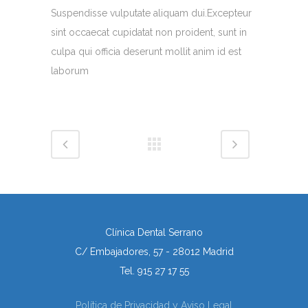
Suspendisse vulputate aliquam dui.Excepteur
sint occaecat cupidatat non proident, sunt in
culpa qui officia deserunt mollit anim id est
laborum
Clínica Dental Serrano
C/ Embajadores, 57 - 28012 Madrid
Tel. 915 27 17 55
Política de Privacidad y Aviso Legal